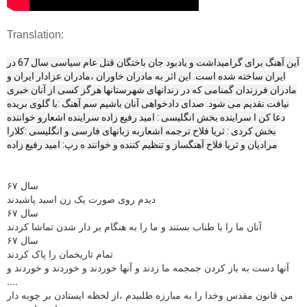
Translation:
آین آهنگ برای گرامیداشت و یادبود جان باختگان قتل عام سیاسی سال 67 در
ایران ساخته شده است. این اثر به مادران خاوران ،مادران عزادار ایران و
مادران فرزندان گمنامی که در زندانهای شهرستانها هرگز کسی از آنان خبری
نیافت نقدیم می شود. صدای دادخواهی آنان باشیم سم آهنگ :با گلوی بریده
دعا کن ا سراینده بخش انگلیسی : امید رفیع زاده سراینده اشعارو خواننده
بخش کردی : ثریا فلاح ترجمه اشعاربه زبانهای فارسی و انگلیسی :کلارا
مرادیان و ثریا فلاح آهنگساز و تنظیم کننده و خوانند ه رپ: امید رفیع زاده
سال ۶۷
دیدم روی صورت یک زن اسید پاشیدند
سال ۶۷
آنان ما را با طناب بستند و ما را به هنگام بر دار شدن تماشا کردند
سال ۶۷
تمام تاریخمان را پاک کردند
آنها دست به باز کردن جمجمه ما زدند و آنها خوردند و خوردند و خوردند و
....
من قانون مقدس وخدا را به مبارزه طلبیدم ،از لحظه ایستادن بر چوبه دار