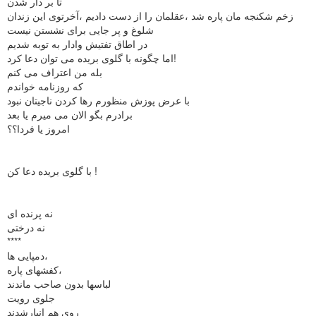
تا بر دار شدن
زخم شکنجه مان پاره شد ،عقلمان را از دست دادیم ،آخرتوی این زندان
شلوغ و پر جایی برای نشستن نیست
در اطاق تفتیش وادار به توبه شدیم
اما چگونه با گلوی بریده می توان دعا کرد!
بله من اعتراف می کنم
که روزنامه خواندم
با عرض پوزش منظورم رها کردن ناجیتان نبود
برادرم بگو الان می میرم یا بعد
امروز یا فردا؟؟
با گلوی بریده دعا کن !
نه پرنده ای
نه درختی
****
دمپایی ها،
کفشهای پاره،
لباسها بدون صاحب ماندند
جلوی رویت
روی هم انبارشدند