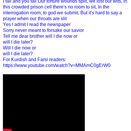
I fall and you fall Our torture wounds split, we lost our wits, in
this crowded prison cell there's no room to sit, In the
interrogation room, to god we submit, But it's hard to say a
prayer when our throats are slit
Yes I admit I read the newspaper
Sorry never meant to forsake our savior
Tell me dear brother will I die now or
will I die later?
Will I die now or
will I die later?
For Kurdish and Farsi readers:
https://www.youtube.com/watch?v=MMAmC0gErW0